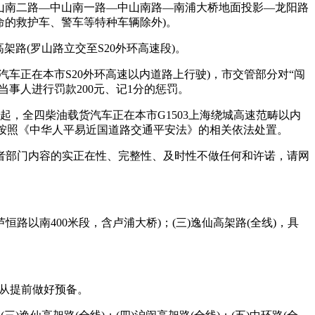
山南二路—中山南一路—中山南路—南浦大桥地面投影—龙阳路
命的救护车、警车等特种车辆除外)。
路(罗山路立交至S20外环高速段)。
车正在本市S20外环高速以内道路上行驶)，市交管部分对“闯
事人进行罚款200元、记1分的惩罚。
起，全四柴油载货汽车正在本市G1503上海绕城高速范畴以内
部分按照《中华人平易近国道路交通平安法》的相关依法处置。
部门内容的实正在性、完整性、及时性不做任何和许诺，请网
恒路以南400米段，含卢浦大桥)；(三)逸仙高架路(全线)，具
车从提前做好预备。