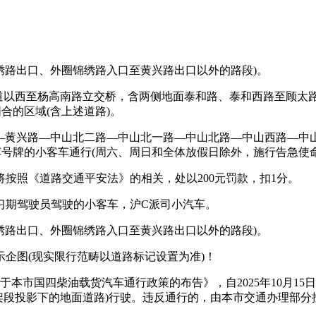
绣路出口、外圈锦绣路入口至黄兴路出口以外的路段)。
以西至杨高南路立交桥，含两侧地面泰和路、泰和西路至顾太路)-
合的区域(含上述道路)。
—黄兴路—中山北二路—中山北一路—中山北路—中山西路—中
车号牌的小客车通行(周六、周日和全体放假日除外，施行告急使
照《道路交通平安法》的相关，处以200元罚款，扣1分。
期驾驶员驾驶的小客车，沪C派司小汽车。
绣路出口、外圈锦绣路入口至黄兴路出口以外的路段)。
图(现实限行范畴以道路标记设置为准)！
本市国四柴油载货汽车通行政策的布告》，自2025年10月15日
高速高架段投影下的地面道路)行驶。违反通行的，由本市交通办理