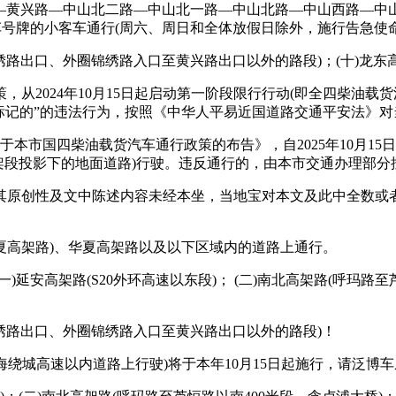
—黄兴路—中山北二路—中山北一路—中山北路—中山西路—中
车号牌的小客车通行(周六、周日和全体放假日除外，施行告急使
出口、外圈锦绣路入口至黄兴路出口以外的路段)；(十)龙东高架
024年10月15日起启动第一阶段限行行动(即全四柴油载货汽
标记的”的违法行为，按照《中华人平易近国道路交通平安法》对当
本市国四柴油载货汽车通行政策的布告》，自2025年10月15日
高速高架段投影下的地面道路)行驶。违反通行的，由本市交通办理
原创性及文中陈述内容未经本坐，当地宝对本文及此中全数或者
高架路)、华夏高架路以及以下区域内的道路上通行。
高架路(S20外环高速以东段)； (二)南北高架路(呼玛路至芦
绣路出口、外圈锦绣路入口至黄兴路出口以外的路段)！
绕城高速以内道路上行驶)将于本年10月15日起施行，请泛博