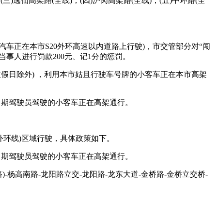
)逸仙高架路(全线)；(四)沪闵高架路(全线)；(五)中环路(全
车正在本市S20外环高速以内道路上行驶)，市交管部分对“闯
事人进行罚款200元、记1分的惩罚。
日除外) ，利用本市姑且行驶车号牌的小客车正在本市高架
习期驾驶员驾驶的小客车正在高架通行。
环线)区域行驶，具体政策如下。
习期驾驶员驾驶的小客车正在高架通行。
杨高南路-龙阳路立交-龙阳路-龙东大道-金桥路-金桥立交桥-