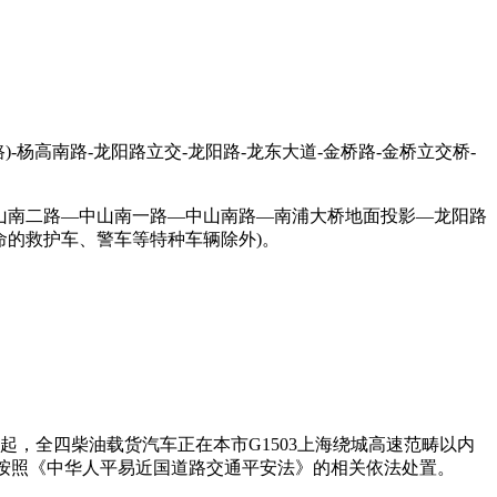
杨高南路-龙阳路立交-龙阳路-龙东大道-金桥路-金桥立交桥-
山南二路—中山南一路—中山南路—南浦大桥地面投影—龙阳路
命的救护车、警车等特种车辆除外)。
起，全四柴油载货汽车正在本市G1503上海绕城高速范畴以内
部分按照《中华人平易近国道路交通平安法》的相关依法处置。