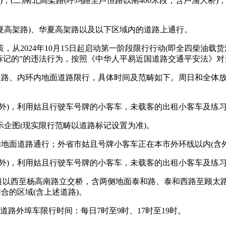
二)南北高架路(呼玛路至芦恒路以南400米段，含卢浦大桥)；(三
高架路)、华夏高架路以及以下区域内的道路上通行。
024年10月15日起启动第一阶段限行行动(即全四柴油载货汽
标记的”的违法行为，按照《中华人平易近国道路交通平安法》对当
路、内环内地面道路限行，具体时间及范畴如下。周日和全体放假
日除外)，利用姑且行驶车号牌的小客车，未载客的出租小客车及练
图(现实限行范畴以道路标记设置为准)。
地面道路通行；外省市姑且号牌小客车正在本市外环线以内(含外
日除外)，利用姑且行驶车号牌的小客车，未载客的出租小客车及练
以西至杨高南路立交桥，含两侧地面泰和路、泰和西路至顾太路)-
合的区域(含上述道路)。
路外埠车限行时间：每日7时至9时、17时至19时。