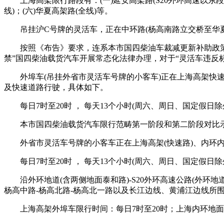
上海高架限行路段有：(一)延安高架路(S20外环高速以东段)；(
线)；(六)华夏高架路(全线)等。
吊挂沪C号牌的灵活车，正在中环路(杨高南路立交桥至华夏
按照《布告》要求，连系本市国四柴油车裁减更新补助政策，从2
禁”国四柴油载货汽车开展常态化法律办理，对于“灵活车违反
外埠车(吊挂外省市灵活车号牌的小客车)正在上海高架快速
及快速道路行驶，具体如下。
每日7时至20时 ， 每天13个小时(周六、周日、国定假
本市国四柴油载货汽车限行范畴第一阶段和第二阶段对比示企
外省市灵活车号牌的小客车正在上海高架(快速路)、内环内
每日7时至20时 ， 每天13个小时(周六、周日、国定假
沿外环地道(含两侧地面泰和路)-S20外环高速公路(外环地道
杨高中路-杨高北路-杨高北一路以及长江边线、黄浦江边线所围
上海高架外埠车限行时间：每日7时至20时；上海内环地面道