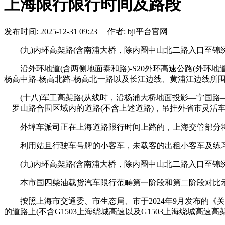
上海限行限行时间及路段
发布时间: 2025-12-31 09:23 作者: bjl平台官网
(九)内环高架路(含南浦大桥，除内圈中山北二路入口至锦
沿外环地道(含两侧地面泰和路)-S20外环高速公路(外环地道
杨高中路-杨高北路-杨高北一路以及长江边线、黄浦江边线所围
(十八)军工高架路(从线时，沿杨浦大桥地面投影—宁国路
—罗山路合围区域内的道路(不含上述道路)，吊挂外省市灵活
外埠车派司正在上海道路限行时间上路的，上海交管部分将按
利用姑且行驶车号牌的小客车，未载客的出租小客车及练习
(九)内环高架路(含南浦大桥，除内圈中山北二路入口至锦
本市国四柴油载货汽车限行范畴第一阶段和第二阶段对比示企
按照上海市交通委、市生态局、市于2024年9月发布的《关于
的道路上(不含G1503上海绕城高速以及G1503上海绕城