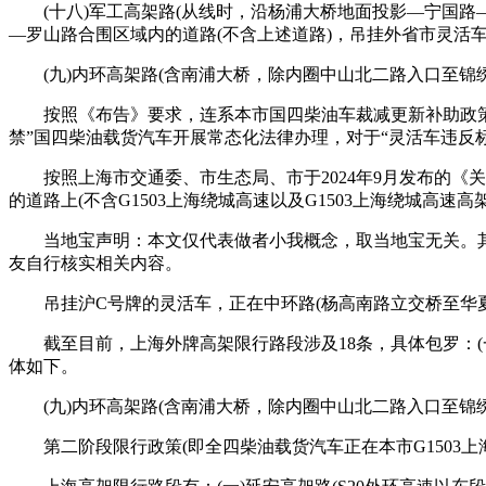
(十八)军工高架路(从线时，沿杨浦大桥地面投影—宁国路
—罗山路合围区域内的道路(不含上述道路)，吊挂外省市灵活
(九)内环高架路(含南浦大桥，除内圈中山北二路入口至锦绣路
按照《布告》要求，连系本市国四柴油车裁减更新补助政策，从2
禁”国四柴油载货汽车开展常态化法律办理，对于“灵活车违反
按照上海市交通委、市生态局、市于2024年9月发布的《关于
的道路上(不含G1503上海绕城高速以及G1503上海绕城
当地宝声明：本文仅代表做者小我概念，取当地宝无关。其
友自行核实相关内容。
吊挂沪C号牌的灵活车，正在中环路(杨高南路立交桥至华夏
截至目前，上海外牌高架限行路段涉及18条，具体包罗：(一)延安
体如下。
(九)内环高架路(含南浦大桥，除内圈中山北二路入口至锦
第二阶段限行政策(即全四柴油载货汽车正在本市G1503上海