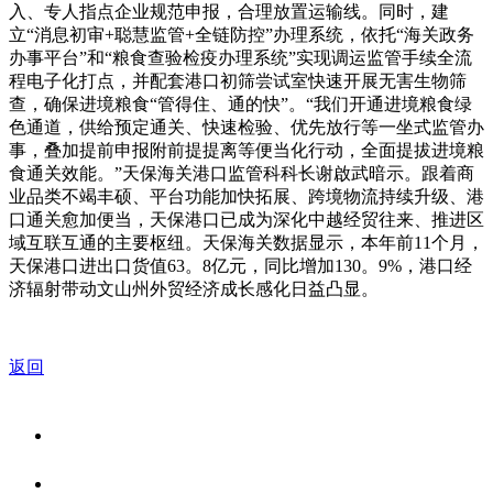
入、专人指点企业规范申报，合理放置运输线。同时，建
立“消息初审+聪慧监管+全链防控”办理系统，依托“海关政务
办事平台”和“粮食查验检疫办理系统”实现调运监管手续全流
程电子化打点，并配套港口初筛尝试室快速开展无害生物筛
查，确保进境粮食“管得住、通的快”。“我们开通进境粮食绿
色通道，供给预定通关、快速检验、优先放行等一坐式监管办
事，叠加提前申报附前提提离等便当化行动，全面提拔进境粮
食通关效能。”天保海关港口监管科科长谢啟武暗示。跟着商
业品类不竭丰硕、平台功能加快拓展、跨境物流持续升级、港
口通关愈加便当，天保港口已成为深化中越经贸往来、推进区
域互联互通的主要枢纽。天保海关数据显示，本年前11个月，
天保港口进出口货值63。8亿元，同比增加130。9%，港口经
济辐射带动文山州外贸经济成长感化日益凸显。
返回
关于我们
食品安全资讯