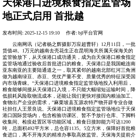
天保港口进境粮食指定监管场
地正式启用 首批越
发布时间: 2025-12-15 19:10 作者: bjl平台官网
云南网讯（记者杨之辉摄影万应超曹轩）12月11日，一批
货值48。1万元的越南去壳花生正在昆明海关所属天保海关的
监管验放下，从天保港口成功通关，成为自天保港口粮食指定
监管场地通过验收后首批进口的粮食。天保港口是我国毗连南
亚东南亚的主要陆通道之一，取其紧邻的越南北部红河三角洲
做为越南绿豆、赤豆、凭仗产量不变、质量优秀的特征深受国
内市场青睐。“天保港口进境粮食指定监管场地投入利用后，
粮食能够间接从天保港口入境，不只能大幅缩短运输时间，降
低损耗风险取物流成本，还能让我们更快对接国内粮油加工、
食物出产企业的需求，”麻栗坡县互源农特产物开辟专业合做
社担任人王景良说。天保港口进境粮食指定监管场地位于天保
港口国际货场内，包含检验功课区、暂不予放行仓库、下脚料
收集间、检疫处置区等功能区域，粮食日接卸能力可达1200
吨，总面积492平方米，总仓容1135。5立方米，保障好首批粮
食进口，离不开海关的精准办事取高效监管。天保海关提前介