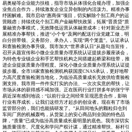
易奥秘等企业能力扶植，指导市场从体强化合规办理，加强企
业焦点合作力，持续激发企业立异创制的内活泼力。精准办事
纾困解难。我市启动“惠商保”项目，切实解除个别工商户的运
营顾虑；持续优化个别工商户金融帮扶政策，拓展“晋质贷”质
量融资办事模式，无效降低运营从体融资成本；针对新业态开
展精准办事帮扶，推进“小个专”及网约配送行业党建工做，明
白分担带领、义务部分、承办人，实现“两个笼盖”。认证承认
和查验检测办事升级。我市加大“世界承认日”从题勾当宣传，
召开从题宣传和小微企业质量办理系统认证提拔步履座谈会，
为特色专业镇企业和手艺帮扶机构之间搭建起桥梁和纽带，推
进企业提拔质量办理程度。深化小微企业质量办理系统认证提
拔步履。全市18家查验检测机构获国度CNAS承认，更好地帮
力高尺度查验检测当地化，为临汾高质量成长无效供给查验检
测支持。我市用一件件实打实的办法、一次次实意的帮扶，让
市场从体的获得感不竭加强。正在医药行业打拼多年的张宁平
易近深有感到地说：“以前行业之间经常呈现恶意合作，影响
行业有序成长，让我们这些方才起步的创业者。现在有了市场
监管部分的，我们也能搞研发了。”从田间地头的颗粒归仓到
车间厂房的机械轰鸣，从货架上的安心商品到全国的特色品
牌，“质量”已成为临汾高质量成长最明显的底色。我市深切实
施质量强市、尺度化和学问产权计谋，通过精准帮扶、标杆引