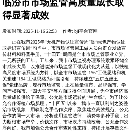
临汾市市场监管高质量成长取
得显著成效
发布时间: 2025-11-16 22:53 作者: bjl平台官网
正在我市2025年“无机产物认证宣传周”暨“绿色产物认证
取标识宣传周”勾当中，市市场监管局工做人员向群众发放宣
传材料和科普手册。“十四五”期间是全市市场监管事业立异、
一无所获的五年。五年来，我市市场监视办理系统紧紧环绕全
市成长大局，以推进临汾市场监督工做现代化为从题，以扶植
高尺度市场系统为方针，以全市市场监管“156”工做思绪和机
关党建“154”工做思绪为计谋引领，持续建立“五讲五建五
促”党建品牌，履行市场监管，正在质量强市、品牌强市、学
问产权强市、“四大平安”等方面取得全面进展，为全市经济高
质量成长供给了保障。公允是市场运转的“生命线”。为了让公
允合作深植市场肌理，“十四五”以来，我市一直以利剑之姿整
治市场乱象，用轨制之手合作次序，聚焦建立高效规范、公允
合作的同一大市场，分析使用监管法律、消费等多种手段，出
力断根市场壁垒，价钱次序，市场次序持续改善。公允合作次
序向好。我市加强公允合作审查刚性束缚，持续开展存量文件