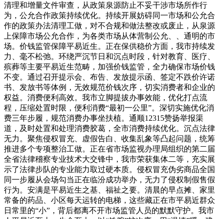
清理和增量文件审查，从政策泉源防止不妥干涉市场所作行
为，公允合作政策持续优化。持续开展妨碍同一市场和公允合
作的政策办法清理工做，对不合规和做法整改或废止，从泉源
上保障市场公允合作，为各类市场从体营制公允、、通明的市
场。价钱监管保障平易近生。正在保供稳价方面，我市持续发
力、毫不松弛。环绕严沉节日和沉点时段，针对教育、医疗、
殡葬等主要平易近生范畴，加强价钱监管，全力确保市场价钱
不变。通过召开提示会、布告、发放提示函、签定不跌价许诺
书、发放书等体例，无效规范价钱次序，切实消费者和企业的
权益。消费便利高效。我市立脚提拔办事效能，优化打点流
程，压缩处置时限，便利消费“最初一公里”。深切实施优化消
费三年步履，规范消费办事坐扶植。通顺12315赞扬举报渠
道，及时处置和处理消费胶葛，全市消费持续优化。沉点法律
无力。聚焦侵权冒充、虚假告白、收集乱象等凸起问题，统筹
推进多个专项整治工做。正在省市场监视办理局组织的第二届
全省法律稽察专业技术大交锋中，我市荣获集体二等，充实展
示了法律步队的专业能力取过硬本质。侵权冒充伪劣商品全国
同一步履从会场勾当正在临汾成功举办，无力了侵权制假售假
行为。安满是平易近生之基、福祉之要。清晨的早点摊、家里
常备的药品、小区每天运转的电梯，这些藏正在市平易近群众
日常里的“小”，背后都离不开市场监管人员的默默守护。我市