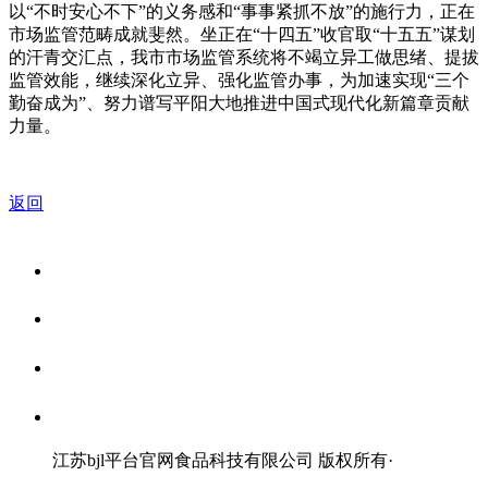
以“不时安心不下”的义务感和“事事紧抓不放”的施行力，正在
市场监管范畴成就斐然。坐正在“十四五”收官取“十五五”谋划
的汗青交汇点，我市市场监管系统将不竭立异工做思绪、提拔
监管效能，继续深化立异、强化监管办事，为加速实现“三个
勤奋成为”、努力谱写平阳大地推进中国式现代化新篇章贡献
力量。
返回
关于我们
食品安全资讯
食品安全知识
联系我们
江苏bjl平台官网食品科技有限公司 版权所有
·
网站地图