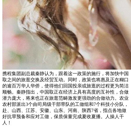
携程集团副总裁秦静认为，跟着这一政策的施行，将加快中国
取之间的旅逛交换及经贸互动。同时，政策也将惠及正在糊口
的逾百万华人华侨，使得他们回国投亲或旅逛的过程更为简洁
顺畅。秦静指出，中国取正在经济上具有高度的互补性，合做
潜力庞大，将来也正在旅逛范畴激发更强劲的合做动力。农业
农村部派出3个由司局级干部带队的工做组和7个科技小分队，
赴、山西、江苏、安徽、山东、河南、陕西7省，指点各地做
好抗旱预备和应对工做，保质保量完成夏收夏播。人操人干
人！