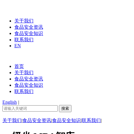
关于我们
食品安全资讯
食品安全知识
联系我们
EN
首页
关于我们
食品安全资讯
食品安全知识
联系我们
English
|
关于我们
|
食品安全资讯
|
食品安全知识
|
联系我们
|