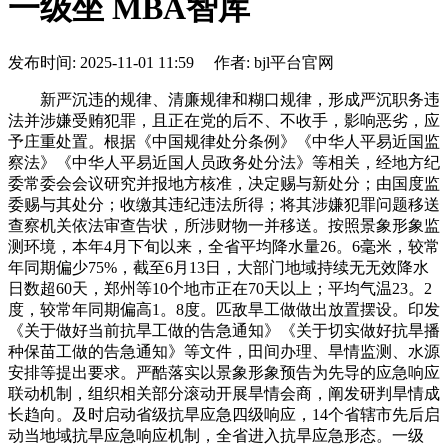
一级坐 MBA智库
发布时间: 2025-11-01 11:59 作者: bjl平台官网
新严沉违的规律、清廉规律和糊口规律，形成严沉职务违
法并涉嫌受贿犯罪，且正在党的后不、不收手，影响恶劣，应
予庄重处置。根据《中国规律处分条例》《中华人平易近国监
察法》《中华人平易近国人员政务处分法》等相关，经地方纪
委常委会会议研究并报地方核准，决定赐与新处分；由国度监
委赐与其处分；收缴其违纪违法所得；将其涉嫌犯罪问题移送
查察机关依法审查告状，所涉财物一并移送。按照景象形象监
测环境，本年4月下旬以来，全省平均降水量26。6毫米，较常
年同期偏少75%，截至6月13日，大部门地域持续无无效降水
日数超60天，郑州等10个地市正在70天以上；平均气温23。2
度，较常年同期偏高1。8度。匹敌旱工做做出放置摆设。印发
《关于做好当前抗旱工做的告急通知》《关于切实做好抗旱播
种保苗工做的告急通知》等文件，田间办理、旱情监测、水源
安排等提出要求。严酷落实以景象形象预告为先导的应急响应
联动机制，组织相关部分滚动开展旱情会商，阐发研判旱情成
长趋向。及时启动省级抗旱应急四级响应，14个省辖市先后启
动当地域抗旱应急响应机制，全省进入抗旱应急形态。一级