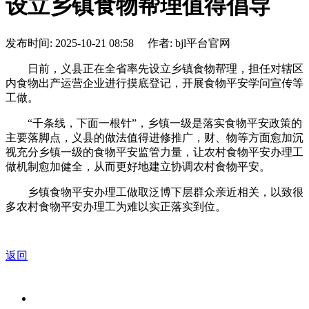
设立乡镇食物帮理值得倡导
发布时间: 2025-10-21 08:58 作者: bjl平台官网
日前，义县正在全省率先设立乡镇食物帮理，担任对辖区
内食物出产运营企业进行摸底登记，开展食物平安学问宣传等
工做。
“千条线，下面一根针”，乡镇一级是落实食物平安政策的
主要落脚点，义县的做法值得进修推广，财、物等方面愈加沉
视充分乡镇一级的食物平安监管力量，让农村食物平安办理工
做机制愈加健全，从而更好地建立协调农村食物平安。
乡镇食物平安办理工做取泛博下层群众亲近相关，以致很
多农村食物平安办理工为难以实正落实到位。
返回
关于我们