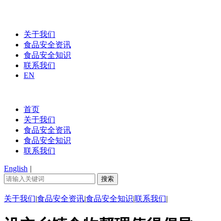
关于我们
食品安全资讯
食品安全知识
联系我们
EN
首页
关于我们
食品安全资讯
食品安全知识
联系我们
English
|
关于我们
|
食品安全资讯
|
食品安全知识
|
联系我们
|