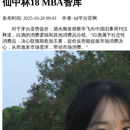
仙中林18 MBA智库
发布时间: 2025-10-20 09:43 作者: bjl平台官网
对于茅台逆势提价，酒水阐发师蔡学飞向中国旧事周刊注
释道，白酒的消费逻辑和其他消费品分歧。“白酒属于社交性
消费品，决心取预期愈加主要，提价反而能提振市场消费决
心，从而激发市场需求，带动市场消费。”