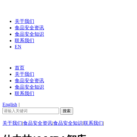
关于我们
食品安全资讯
食品安全知识
联系我们
EN
首页
关于我们
食品安全资讯
食品安全知识
联系我们
English
|
关于我们
|
食品安全资讯
|
食品安全知识
|
联系我们
|