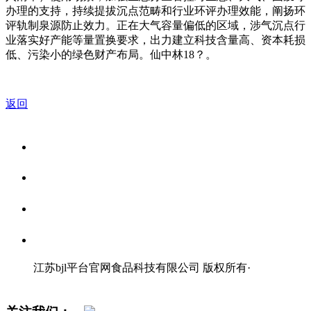
办理的支持，持续提拔沉点范畴和行业环评办理效能，阐扬环
评轨制泉源防止效力。正在大气容量偏低的区域，涉气沉点行
业落实好产能等量置换要求，出力建立科技含量高、资本耗损
低、污染小的绿色财产布局。仙中林18？。
返回
关于我们
食品安全资讯
食品安全知识
联系我们
江苏bjl平台官网食品科技有限公司 版权所有
·
网站地图