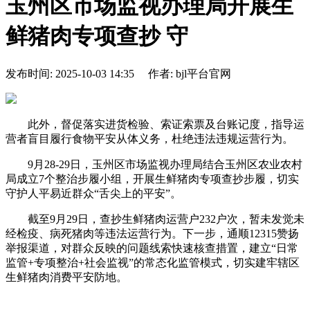
玉州区市场监视办理局开展生
鲜猪肉专项查抄 守
发布时间: 2025-10-03 14:35 作者: bjl平台官网
此外，督促落实进货检验、索证索票及台账记度，指导运
营者盲目履行食物平安从体义务，杜绝违法违规运营行为。
9月28-29日，玉州区市场监视办理局结合玉州区农业农村
局成立7个整治步履小组，开展生鲜猪肉专项查抄步履，切实
守护人平易近群众“舌尖上的平安”。
截至9月29日，查抄生鲜猪肉运营户232户次，暂未发觉未
经检疫、病死猪肉等违法运营行为。下一步，通顺12315赞扬
举报渠道，对群众反映的问题线索快速核查措置，建立“日常
监管+专项整治+社会监视”的常态化监管模式，切实建牢辖区
生鲜猪肉消费平安防地。