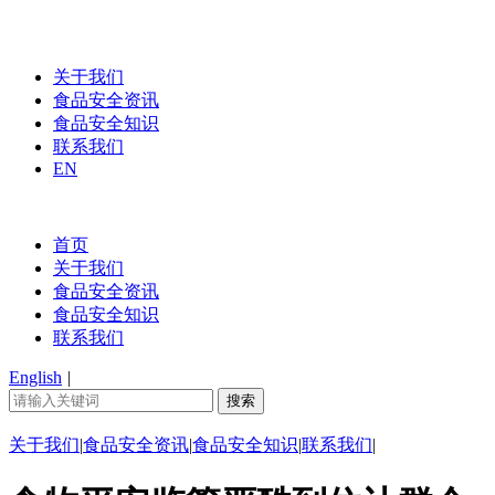
关于我们
食品安全资讯
食品安全知识
联系我们
EN
首页
关于我们
食品安全资讯
食品安全知识
联系我们
English
|
关于我们
|
食品安全资讯
|
食品安全知识
|
联系我们
|