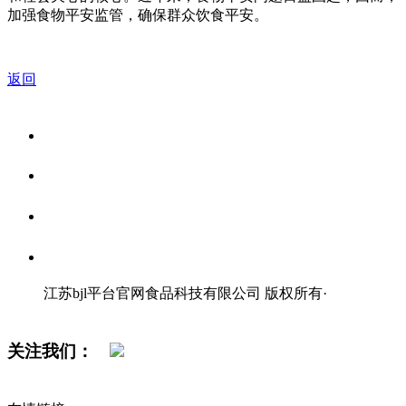
加强食物平安监管，确保群众饮食平安。
返回
关于我们
食品安全资讯
食品安全知识
联系我们
江苏bjl平台官网食品科技有限公司 版权所有
·
网站地图
关注我们：