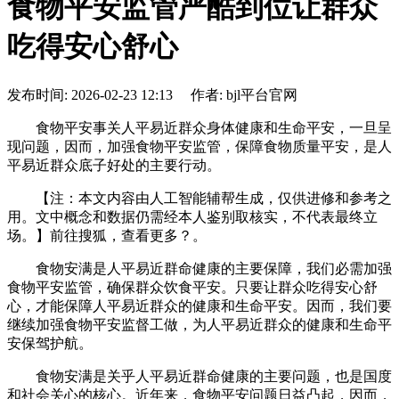
食物平安监管严酷到位让群众
吃得安心舒心
发布时间: 2026-02-23 12:13 作者: bjl平台官网
食物平安事关人平易近群众身体健康和生命平安，一旦呈
现问题，因而，加强食物平安监管，保障食物质量平安，是人
平易近群众底子好处的主要行动。
【注：本文内容由人工智能辅帮生成，仅供进修和参考之
用。文中概念和数据仍需经本人鉴别取核实，不代表最终立
场。】前往搜狐，查看更多？。
食物安满是人平易近群命健康的主要保障，我们必需加强
食物平安监管，确保群众饮食平安。只要让群众吃得安心舒
心，才能保障人平易近群众的健康和生命平安。因而，我们要
继续加强食物平安监督工做，为人平易近群众的健康和生命平
安保驾护航。
食物安满是关乎人平易近群命健康的主要问题，也是国度
和社会关心的核心。近年来，食物平安问题日益凸起，因而，