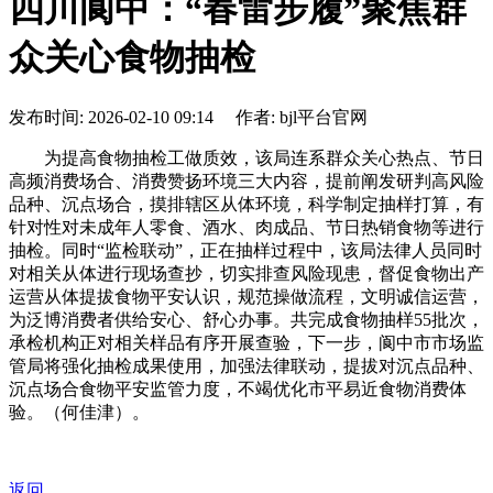
四川阆中：“春雷步履”聚焦群
众关心食物抽检
发布时间: 2026-02-10 09:14 作者: bjl平台官网
为提高食物抽检工做质效，该局连系群众关心热点、节日
高频消费场合、消费赞扬环境三大内容，提前阐发研判高风险
品种、沉点场合，摸排辖区从体环境，科学制定抽样打算，有
针对性对未成年人零食、酒水、肉成品、节日热销食物等进行
抽检。同时“监检联动”，正在抽样过程中，该局法律人员同时
对相关从体进行现场查抄，切实排查风险现患，督促食物出产
运营从体提拔食物平安认识，规范操做流程，文明诚信运营，
为泛博消费者供给安心、舒心办事。共完成食物抽样55批次，
承检机构正对相关样品有序开展查验，下一步，阆中市市场监
管局将强化抽检成果使用，加强法律联动，提拔对沉点品种、
沉点场合食物平安监管力度，不竭优化市平易近食物消费体
验。（何佳津）。
返回