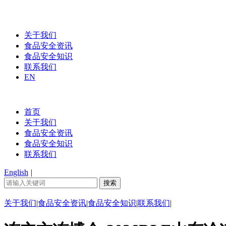
关于我们
食品安全资讯
食品安全知识
联系我们
EN
首页
关于我们
食品安全资讯
食品安全知识
联系我们
English
|
关于我们
|
食品安全资讯
|
食品安全知识
|
联系我们
|