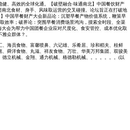
稳健、高效的全球化通。【破壁融合·味通南北】中国餐饮财产
磋南北食材、身手、风味取运营的交叉碰撞。论坛旨正在打破地
景】中国早餐财产大会新品论：沉塑早餐产物价值系统，鞭策早
质量取效率；破界论：突围早餐消费场景鸿沟，摸索全时段、全渠
出海大会为帮力中国团餐企业应对尺度化、食安管控、成本优化取
不雅众群体？。
、海员食物、富馨喷鼻、六记雄、乐肴居、珍和稻夫、桂鲜
铭、舜洋食物、丸滋、祥友食物、万壮、华美万邦集团、双骏美
、德立机械、金翔、通力机械、格德勒机械、。。。。。。(以