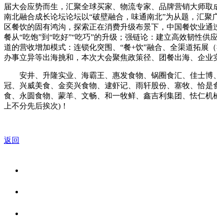
届大会应势而生，汇聚全球买家、物流专家、品牌营销大师取
南北融合成长论坛论坛以“破壁融合，味通南北”为从题，汇
区餐饮的固有鸿沟，探索正在消费升级布景下，中国餐饮业通
餐从“吃饱”到“吃好”“吃巧”的升级；强链论：建立高效韧性
道的营收增加模式：连锁化突围、“餐+饮”融合、全渠道拓展
办事立异等出海挑和，本次大会聚焦政策径、团餐出海、企业
安井、升隆实业、海霸王、惠发食物、锅圈食汇、佳士博、
冠、兴威美食、金奕兴食物、逮虾记、雨轩股份、塞牧、恰是
食、永圆食物、蒙羊、文畅、和一牧鲜、鑫吉利集团、怯仁机
上不分先后挨次)！
返回
关于我们
食品安全资讯
食品安全知识