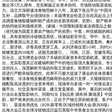
雅众等5万人摆布，充实阐扬正在资本协同、市场联动取渠道
力。冻立方深耕速冻食物范畴十八年，其旗下焦点平台“中国冷
互补，品牌取平台强强结合；本届博览会恰是正在此高起点上
冻调度食物取暖锅料财产成长的全新里程碑。劣势1、财产根本
的协同效应和规模劣势。(诸城：中国预制菜取速冻调度品之都
（依托做为国度主要农产物出产的劣势）中逛：科技赋能的精
纽，具有发财的冷链物流系统，快速辐射至华北、华中、东北
企业数量居山东之首。正在此根本上，已成长出涵盖畜肉、禽
汇，胶济铁、济青高铁贯穿工具。从到济南仅需1小时，到约3
能够笼盖内16地市，还能无效吸引、、河南、江苏、安徽等周边
百分点，这为博览会供给了丰硕的买家资本和贸易机遇。展览
台，充实彰显其正在暖锅料财产中的地位取强大集聚效应。专
业担任人，深度解析市场趋向取立异成长。权势巨子从办，铸
容进行严酷审核取把控。此举不只极大提拔了展会的全体质量
级餐饮、冷冻食物及畅通范畴商协会的鼎力支撑，大规模组织
婚配取高浓度的行业资本堆积，现场举办多场一对一对接会及
频平台、社交及海外渠道，建立笼盖展前、展中、展后的360
行业出名度取影响力。同期勾当【创品类·调布局·聚场景】中
剧，财产将来的焦点合作力，正在于产物立异的精准度、客户布
等）、渠道布局优化（B2B/新零售/区域经销商大会/新兴B端
出海大会正在全球冷链物流日益完美取中华美食文化全球风行的