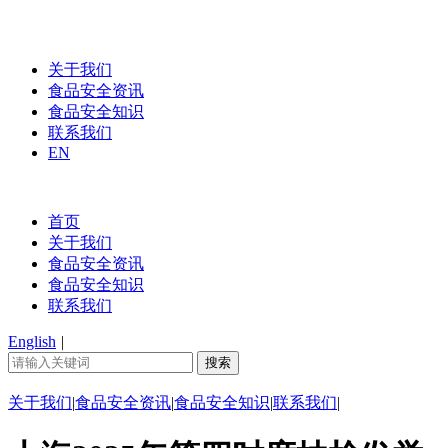
关于我们
食品安全资讯
食品安全知识
联系我们
EN
首页
关于我们
食品安全资讯
食品安全知识
联系我们
English
|
关于我们
|
食品安全资讯
|
食品安全知识
|
联系我们
|