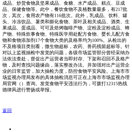
成品、炒货食物及坚果成品、食糖、水产成品、糕点、豆成
品、保健食物等。此中，餐饮食物不及格数量最多，有217批
次，其次，食用农产物有116批次。此外，乳成品、饮料、罐
头、冷冻饮品、薯类和膨化食物、茶叶及相关成品、酒类、生
果成品、蛋成品、可可及焙烤咖啡产物、淀粉及淀粉成品、蜂
产物、特殊炊事食物、特殊医学用处配方食物、婴长儿配方食
物和食物添加剂17个食物大类的及格率均为100%。从检出的
不及格项目类别看，微生物超标，农药、兽药残留超标等。针
对以上监视抽检中发觉的问题，各级市场监管部分曾经采纳办
法依法查处，督促出产运营者当即封存、下架和召回不及格产
物，及时查找问题缘由，落实整改办法。并加强对出产运营企
业的日常监管，加大抽检力度，防控食物平安风险。上海市市
场监视办理局发布的具体抽检消息可正在上海市市场监视办理
局官网（）查询。发觉食物平安违法行为，可拨打12315热线
德律风进行赞扬或举报。
返回
关于我们