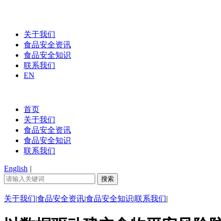
关于我们
食品安全资讯
食品安全知识
联系我们
EN
首页
关于我们
食品安全资讯
食品安全知识
联系我们
English
|
关于我们
|
食品安全资讯
|
食品安全知识
|
联系我们
|