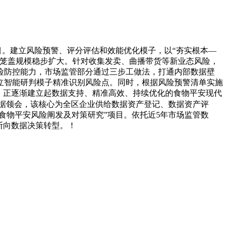
目。建立风险预警、评分评估和效能优化模子，以“夯实根本—
测笼盖规模稳步扩大。针对收集发卖、曲播带货等新业态风险，
险防控能力，市场监管部分通过三步工做法，打通内部数据壁
立智能研判模子精准识别风险点。同时，根据风险预警清单实施
，正逐渐建立起数据支持、精准高效、持续优化的食物平安现代
，据领会，该核心为全区企业供给数据资产登记、数据资产评
区食物平安风险阐发及对策研究”项目。依托近5年市场监管数
断向数据决策转型。！