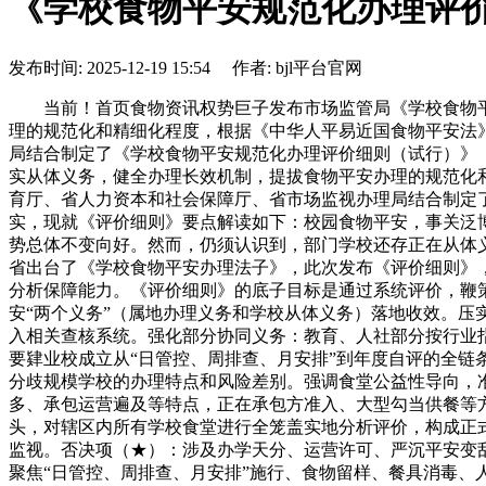
《学校食物平安规范化办理评
发布时间: 2025-12-19 15:54 作者: bjl平台官网
当前！首页食物资讯权势巨子发布市场监管局《学校食物平
理的规范化和精细化程度，根据《中华人平易近国食物平安法
局结合制定了《学校食物平安规范化办理评价细则（试行）》
实从体义务，健全办理长效机制，提拔食物平安办理的规范化
育厅、省人力资本和社会保障厅、省市场监视办理局结合制定
实，现就《评价细则》要点解读如下：校园食物平安，事关泛
势总体不变向好。然而，仍须认识到，部门学校还存正在从体
省出台了《学校食物平安办理法子》，此次发布《评价细则》，
分析保障能力。《评价细则》的底子目标是通过系统评价，鞭策
安“两个义务”（属地办理义务和学校从体义务）落地收效。
入相关查核系统。强化部分协同义务：教育、人社部分按行业
要肄业校成立从“日管控、周排查、月安排”到年度自评的全链
分歧规模学校的办理特点和风险差别。强调食堂公益性导向，
多、承包运营遍及等特点，正在承包方准入、大型勾当供餐等
头，对辖区内所有学校食堂进行全笼盖实地分析评价，构成正
监视。否决项（★）：涉及办学天分、运营许可、严沉平安变
聚焦“日管控、周排查、月安排”施行、食物留样、餐具消毒、