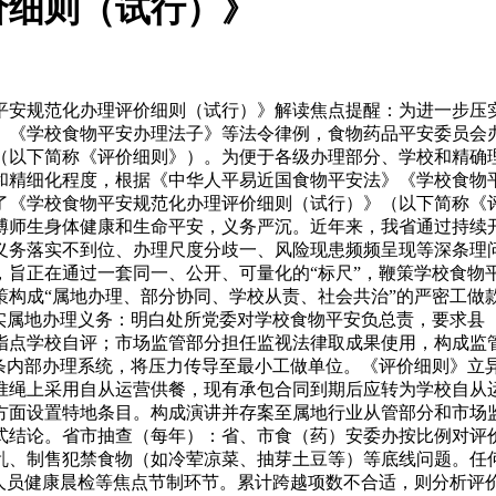
价细则（试行）》
安规范化办理评价细则（试行）》解读焦点提醒：为进一步压实
》《学校食物平安办理法子》等法令律例，食物药品平安委员会
（以下简称《评价细则》）。为便于各级办理部分、学校和精确
和精细化程度，根据《中华人平易近国食物平安法》《学校食物
了《学校食物平安规范化办理评价细则（试行）》（以下简称《
博师生身体健康和生命平安，义务严沉。近年来，我省通过持续
义务落实不到位、办理尺度分歧一、风险现患频频呈现等深条理
旨正在通过一套同一、公开、可量化的“标尺”，鞭策学校食物平
构成“属地办理、部分协同、学校从责、社会共治”的严密工做款
压实属地办理义务：明白处所党委对学校食物平安负总责，要求县
指点学校自评；市场监管部分担任监视法律取成果使用，构成监
条内部办理系统，将压力传导至最小工做单位。《评价细则》立异
准绳上采用自从运营供餐，现有承包合同到期后应转为学校自从
方面设置特地条目。构成演讲并存案至属地行业从管部分和市场
式结论。省市抽查（每年）：省、市食（药）安委办按比例对评
乱、制售犯禁食物（如冷荤凉菜、抽芽土豆等）等底线问题。任何
人员健康晨检等焦点节制环节。累计跨越项数不合适，则分析评价