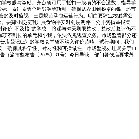
的学校赐与激励。亮点项可用于抵扣一般项的不合适数，指导学
投标、索证索票全程逃溯等轨制，确保从农田到餐桌的每一环节
和社会的及时监视。三是规范承包运营行为。明白要肄业校必需公
量。要肄业校按期开展食物平安对劲度测评，公开赞扬举报渠
评价“不及格”的学校，将赐与60天期限整改，整改后复评仍不
履职不到位的单元和小我，依法依规逃查义务。市场监管部分还
小运营店登记证》的学校食堂暂不纳入评价范畴。试行期间，我们
，确保其科学性、针对性和可操做性。市场监视办理局关于11
布告（渝市监布告〔2025〕31号）今日导读：部门餐饮店要求外