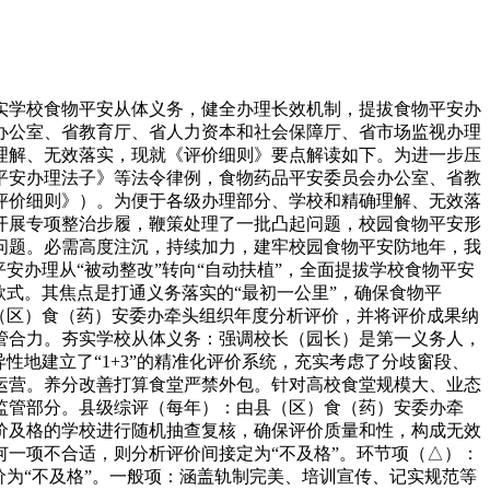
学校食物平安从体义务，健全办理长效机制，提拔食物平安办
办公室、省教育厅、省人力资本和社会保障厅、省市场监视办理
理解、无效落实，现就《评价细则》要点解读如下。为进一步压
平安办理法子》等法令律例，食物药品平安委员会办公室、省教
评价细则》）。为便于各级办理部分、学校和精确理解、无效落
开展专项整治步履，鞭策处理了一批凸起问题，校园食物平安形
问题。必需高度注沉，持续加力，建牢校园食物平安防地年，我
安办理从“被动整改”转向“自动扶植”，全面提拔学校食物平安
式。其焦点是打通义务落实的“最初一公里”，确保食物平
（区）食（药）安委办牵头组织年度分析评价，并将评价成果纳
管合力。夯实学校从体义务：强调校长（园长）是第一义务人，
性地建立了“1+3”的精准化评价系统，充实考虑了分歧窗段、
运营。养分改善打算食堂严禁外包。针对高校食堂规模大、业态
监管部分。县级综评（每年）：由县（区）食（药）安委办牵
价及格的学校进行随机抽查复核，确保评价质量和性，构成无效
一项不合适，则分析评价间接定为“不及格”。环节项（△）：
为“不及格”。一般项：涵盖轨制完美、培训宣传、记实规范等