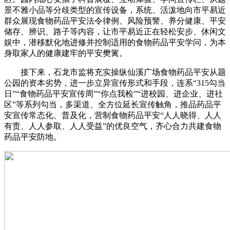
景不雅小品等分歧类型的宣传设备，系统、活泼地向市平易近
群众展现食物药品平安法令律例、风险预警、养分健康、平安
储存、辨识、路子等内容，让市平易近正在轻松安步、休闲文
娱中，潜移默化地进修并控制适用的食物药品平安学问，为本
身取家人的健康建牢的平安樊篱。
接下来，石龙市监将充实操纵仙溪广场食物药品平安从题
公园的资本劣势，进一步立异宣传形式和手段，连系“315勾当
日”“食物药品平安宣传周”“你点我检”“进校园、进企业、进社
区”等系列勾当，多渠道、全方位延长宣传触角，推品药品平
安宣传常态化、普及化，营制食物药品平安“人人晓得、人人
有责、人人参取、人人受益”的优良空气，齐心合力共建食物
药品平安防地。