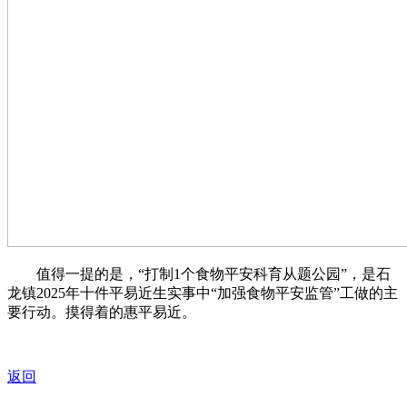
值得一提的是，“打制1个食物平安科育从题公园”，是石
龙镇2025年十件平易近生实事中“加强食物平安监管”工做的主
要行动。摸得着的惠平易近。
返回