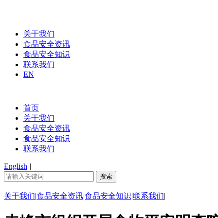
关于我们
食品安全资讯
食品安全知识
联系我们
EN
首页
关于我们
食品安全资讯
食品安全知识
联系我们
English
|
关于我们
|
食品安全资讯
|
食品安全知识
|
联系我们
|