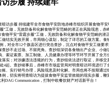
访步履 持续建牢
访步履 持续建牢全市食物平安防地赤峰市组织开展食物平安明
步履”工做，无效防备和化解食物平安范畴的潜正在风险现患，赤
市食物平安“雷霆步履”工做，无效防备和化解食物平安范畴的潜
工做结实无效开展，市局细心谋划，制定了详尽的工做方案。食
”体例，对全市12个旗县区进行突击查抄，沉点对食物平安工做要
保查抄不走过场、不留死角。查抄组深切各食物出产企业、小做
购、索证索票、加工制做、人员健康办理等环节环节开展了全方
改落实；对涉嫌违法违规的行为，查抄组依法进行取证，并移交
案查处4起。查抄竣事后，赤峰市市场监管局对明查暗访环境进行
台账、实行销号办理，风险现患及时化解。市局也将不按期通过组
体例，切实将明查暗访为提拔食物平安监管效能的现实步履，鞭
DAG Communication，打制中欧餐饮财产对话新平台！