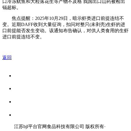
口冷冻鱿鱼和大粒落花生等产物不及格 我国出口山药被检出
镉超标。
焦点提醒：2025年10月29日，暗示虾类进口前提连结不
变。近期DAFF收到大量征询，扣问对整只(未剥壳)生虾的进
口前提能否发生变动。该通知布告确认，对供人类食用的生虾
进口前提连结不变。
返回
关于我们
食品安全资讯
食品安全知识
联系我们
江苏bjl平台官网食品科技有限公司 版权所有
·