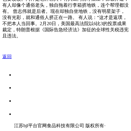
有人却像个通俗老头，独自拖着行李箱挤地铁，连个帮理都没
有。 曾志伟就是后者。现在却独自坐地铁，没有明星架子，
没有光彩，就和通俗人挤正在一路。 有人说：“这才是返璞，
不把本人当回事。2月20日，美国最高法院以6比3的投票成果
裁定，特朗普根据《国际告急经济法》加征的全球性关税违宪
且违法。
返回
关于我们
食品安全资讯
食品安全知识
联系我们
江苏bjl平台官网食品科技有限公司 版权所有
·