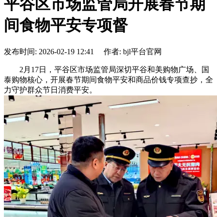
平谷区市场监管局开展春节期
间食物平安专项督
发布时间: 2026-02-19 12:41 作者: bjl平台官网
2月17日，平谷区市场监管局深切平谷和美购物广场、国
泰购物核心，开展春节期间食物平安和商品价钱专项查抄，全
力守护群众节日消费平安。