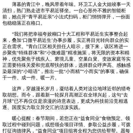
薄暮的青江中，晚风带着年味。环卫工人金大姐竣事一天
清扫，熟门熟走进市平易近驿坐。一台心形外不雅的智能柜
前，她点开“青平易近亲”小法式扫码，柜门悄悄弹开，一份面
包稳稳落正在格口。
“我们将把幸福夸姣糊口十大工程和平易近生实事整合起
来，叠加‘口微平易近生’办事步履，实正将目光转向群众的实
正在需求。”青白江区相关担任人暗示，接下来，该区将进一
步聚焦“特殊群体”和“小微难题”精准施策，将无限的资本和精
神，优先聚焦于残疾人、窘境儿童、空巢白叟、变故家庭等实
正需要特殊关爱和兜底帮扶的群体，选择群众呼声高、感触感
染最深的“小暗语”，推出一批“小而精”“小而实”的事项，确保
干一件、成一件、暖一片。
这声，穿越漫长岁月，凝结着人类对这位地球近邻的猎奇
取胡想。而今，跟着新一轮探月高潮正在全球兴起，这句“去
月球”已不再仅仅是浪漫的诗意表达，更成为科技前沿竞相逃
逐、国度实力取立异交汇的活泼实践。
暖心提醒：春节期间，若您正在“益食同业”食物预定、领
取过程中碰到问题，或想领会项目详情、参取公益步履，可拨
打征询德律风，“益食同业”项目组将全程为您供给帮帮。愿每