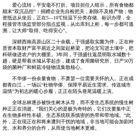
爱心流转，平安毫不打折。项目担任人暗示，所有食物都
颠末“双沉品控”：捐赠企业先自检把关，剔除不及格产物；物
资抵达从坐后，正在5—10℃恒温下分类存储、标识办理，全
程接管市场监管部分指点监视，从出库到上柜，每一步都可逃
溯，让大师“取得、吃得安心”。
深耕西南高原山区二十余载，于强盛取实菌为伴，正在种
质资本取财产富平易近之间架起桥梁，把论文写进土壤中，把
科研做进农户的大棚里。3年间，于强盛往返昆明取水城数十
趟，硬是帮着水城从零起步，建成了食用菌研究所、日产50万
袋的菌种厂和鲜菇冷链物流集散核心。
不华侈一份余量食物，不萧瑟一位需要关怀的人。正在成
都青白江，一场以“杜物华侈、保障平易近生需求、传送城市
温情”为初志的暖心步履，正正在陌头巷尾温暖上演。
全球丛林逐步被快生树木从导，而不变生态系统的慢生树
种正正在消逝。“我们关心的是极为奇特的，它们次要集中正
在生物多样性丰硕、生态系统联系慎密的热带和带地域。“此
外，正在现正在和将来遭到干扰的地域，非当地可能会加剧对
光、水和养分的合作，从而使当地树木更难。