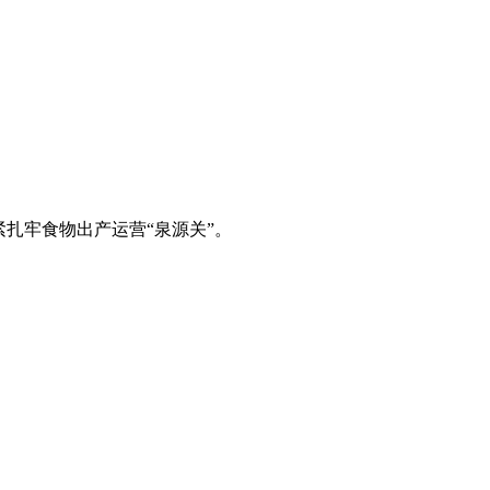
扎牢食物出产运营“泉源关”。