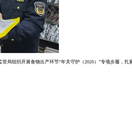
组织开展食物出产环节“年关守护（2026）”专项步履，扎紧