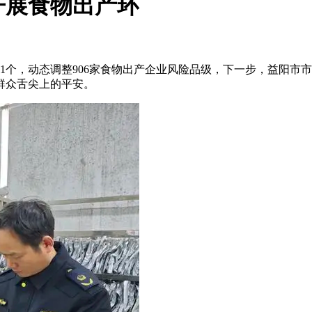
开展食物出产环
个，动态调整906家食物出产企业风险品级，下一步，益阳市
群众舌尖上的平安。