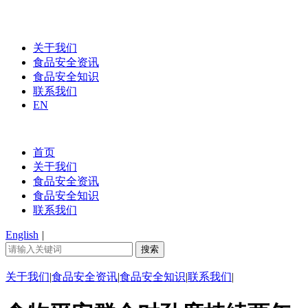
关于我们
食品安全资讯
食品安全知识
联系我们
EN
首页
关于我们
食品安全资讯
食品安全知识
联系我们
English
|
关于我们
|
食品安全资讯
|
食品安全知识
|
联系我们
|