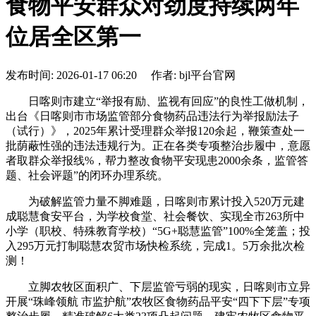
食物平安群众对劲度持续两年
位居全区第一
发布时间: 2026-01-17 06:20 作者: bjl平台官网
日喀则市建立“举报有励、监视有回应”的良性工做机制，
出台《日喀则市市场监管部分食物药品违法行为举报励法子
（试行）》，2025年累计受理群众举报120余起，鞭策查处一
批荫蔽性强的违法违规行为。正在各类专项整治步履中，意愿
者取群众举报线%，帮力整改食物平安现患2000余条，监管答
题、社会评题”的闭环办理系统。
为破解监管力量不脚难题，日喀则市累计投入520万元建
成聪慧食安平台，为学校食堂、社会餐饮、实现全市263所中
小学（职校、特殊教育学校）“5G+聪慧监管”100%全笼盖；投
入295万元打制聪慧农贸市场快检系统，完成1。5万余批次检
测！
立脚农牧区面积广、下层监管亏弱的现实，日喀则市立异
开展“珠峰领航 市监护航”农牧区食物药品平安“四下下层”专项