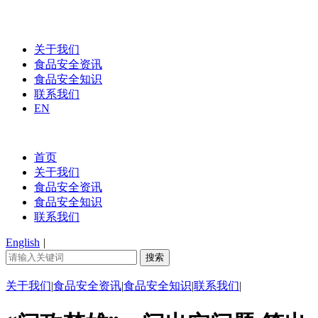
关于我们
食品安全资讯
食品安全知识
联系我们
EN
首页
关于我们
食品安全资讯
食品安全知识
联系我们
English
|
关于我们
|
食品安全资讯
|
食品安全知识
|
联系我们
|