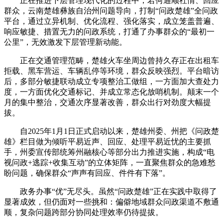
正在推进下层管理现代化的过程中，若何通顺社情、回应
群众，云南楚雄彝族自治州问题导向，打制“问政楚雄”全问政
平台，通过立异机制、优化流程、强化落实，成立笼盖普遍、
响应敏捷、措置无力的问政系统，打通了办事群众的“最初一
公里”，无效激发下层管理新动能。
正在交通管理范畴，楚雄火车坐周边曾持久存正在出租车
拒载、黑车营运、车辆乱停等环境，群众反映强烈。平台暗访
后，多部分敏捷联动成立专项整治工做组，一方面加大查处力
度，一方面优化交通标记、并成立常态化放哨机制。颠末一个
月的集中整治，交通次序显著改善，群众出行对劲度大幅提
拔。
自2025年1月1日正式启动以来，楚雄州委、州把《问政楚
雄》栏目做为倾听平易近声、回应、处理平易近忧的主要抓
手，州委宣传部统筹州融核心等部分出力推进实施，构成“电
视问政+逃踪+收集互动”的立体矩阵，一直聚焦群众的急难愁
盼问题，确保群众“声声有回应、件件有下落”。
政务办事“优”无尽头。虽然“问政楚雄”正在实践中取得了
显著成效，但仍面对一些挑和：偏僻地域群众问政渠道不敷通
顺，复杂问题跨部分协同处理效率仍待提拔。